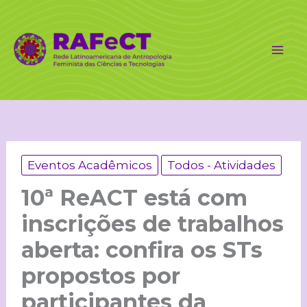
Ir
para
o
conteúdo
Eventos Acadêmicos
Todos - Atividades
10ª ReACT está com
inscrições de trabalhos
aberta: confira os STs
propostos por
participantes da