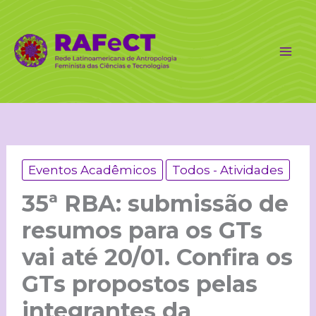
Ir
para
o
conteúdo
Eventos Acadêmicos
Todos - Atividades
35ª RBA: submissão de
resumos para os GTs
vai até 20/01. Confira os
GTs propostos pelas
integrantes da