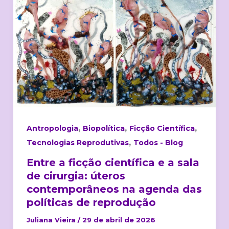
científica
e
a
sala
de
cirurgia:
úteros
contemporâneos
na
,
,
,
Antropologia
Biopolítica
Ficção Científica
agenda
,
Tecnologias Reprodutivas
Todos - Blog
das
políticas
Entre a ficção científica e a sala
de
de cirurgia: úteros
reprodução
contemporâneos na agenda das
políticas de reprodução
Juliana Vieira
/
29 de abril de 2026