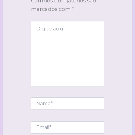
Campos obrigatórios são
marcados com
*
Digite
aqui...
Name*
Email*