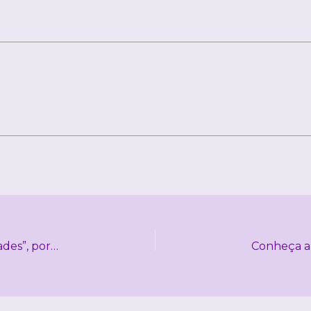
Taller Teórico “Antropología e interseccionalidades”, por Dra. Luciene Dias (12 de junio – 3 de julio)