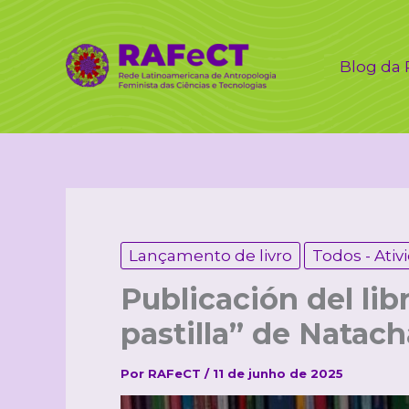
Ir
para
o
Blog da
conteúdo
Lançamento de livro
Todos - Ativ
Publicación del lib
pastilla” de Natac
Por
RAFeCT
/
11 de junho de 2025