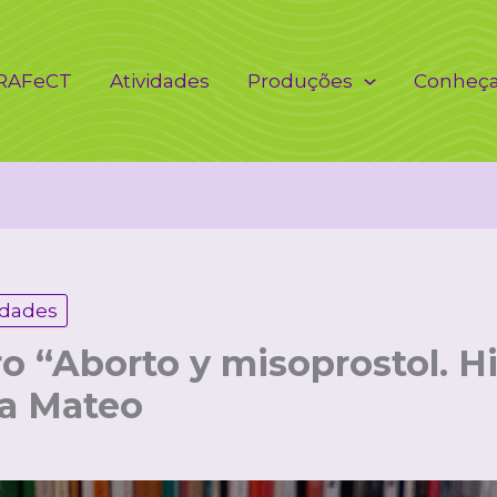
 RAFeCT
Atividades
Produções
Conheç
idades
ro “Aborto y misoprostol. H
ha Mateo