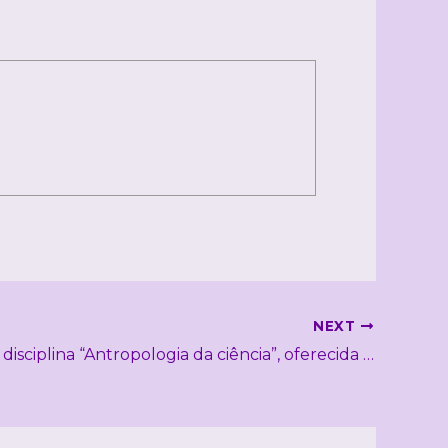
NEXT
Conheça a disciplina “Antropologia da ciência”, oferecida pela prof. Dra. Soraya Fleischer no PPGAS da UnB