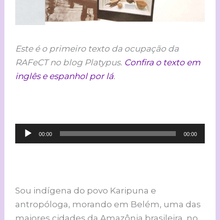
Este é o primeiro texto da ocupação da
RAFeCT no blog Platypus.
Confira o texto em
inglês e espanhol por lá
.
Tocador
00:00
00:00
de
áudio
Sou indígena do povo Karipuna e
antropóloga, morando em Belém, uma das
maiores cidades da Amazônia brasileira, no