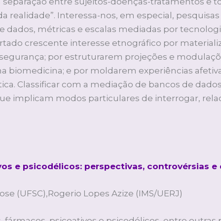
a separação entre sujeitos-doenças-tratamentos e to
a realidade”. Interessa-nos, em especial, pesquisas
 dados, métricas e escalas mediadas por tecnologia
rtado crescente interesse etnográfico por materia
segurança; por estruturarem projeções e modulaçõ
na biomedicina; e por moldarem experiências afeti
a. Classificar com a mediação de bancos de dados
 que implicam modos particulares de interrogar, re
vos e psicodélicos: perspectivas, controvérsias
ose (UFSC),Rogerio Lopes Azize (IMS/UERJ)
s, fármacos, psicoativos e psicodélicos, entre outras