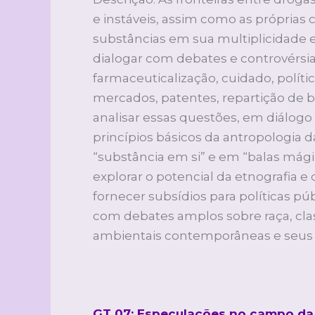
e instáveis, assim como as próprias 
substâncias em sua multiplicidade e
dialogar com debates e controvérs
farmaceuticalização, cuidado, políti
mercados, patentes, repartição de b
analisar essas questões, em diálog
princípios básicos da antropologia d
“substância em si” e em “balas má
explorar o potencial da etnografia 
fornecer subsídios para políticas 
com debates amplos sobre raça, cl
ambientais contemporâneas e seus
GT 07: Especulações no campo da s