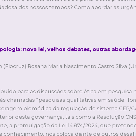
dadosa dos nossos tempos? Como abordar as urgênci
pologia: nova lei, velhos debates, outras aborda
 (Fiocruz),Rosana Maria Nascimento Castro Silva (Un
ibuído para as discussões sobre ética em pesquisa n
te às chamadas “pesquisas qualitativas em saúde”
coragem biomédica da regulação do sistema CEP/Co
nterior desta governança, tais como a Resolução CNS 
te, a promulgação da Lei 14.874/2024, que pretend
 conhecimento, nos coloca diante de outros desafio