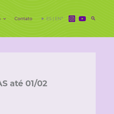
Pesquisar
a
Contato
ES | EN*
S até 01/02