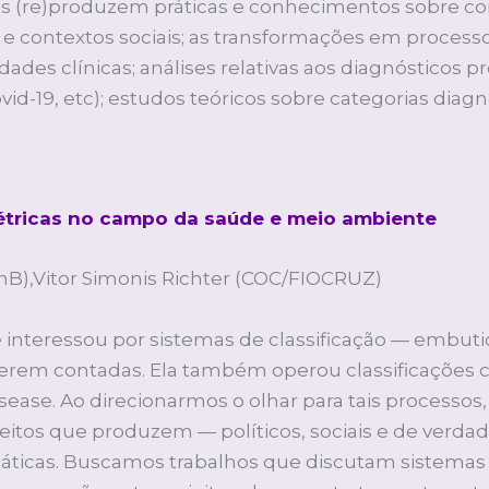
s (re)produzem práticas e conhecimentos sobre cor
as e contextos sociais; as transformações em process
dades clínicas; análises relativas aos diagnóstico
ovid-19, etc); estudos teóricos sobre categorias diag
métricas no campo da saúde e meio ambiente
nB),Vitor Simonis Richter (COC/FIOCRUZ)
e interessou por sistemas de classificação — embut
serem contadas. Ela também operou classificações c
sease. Ao direcionarmos o olhar para tais processos, 
efeitos que produzem — políticos, sociais e de verda
ticas. Buscamos trabalhos que discutam sistemas c