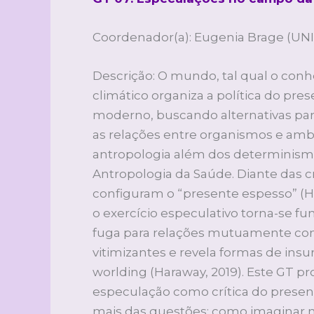
Coordenador(a): Eugenia Brage (UNI
Descrição: O mundo, tal qual o co
climático organiza a política do pr
moderno, buscando alternativas par
as relações entre organismos e am
antropologia além dos determinismos 
Antropologia da Saúde. Diante das 
configuram o “presente espesso” (Har
o exercício especulativo torna-se 
fuga para relações mutuamente cond
vitimizantes e revela formas de ins
worlding (Haraway, 2019). Este GT 
especulação como crítica do presen
mais das questões: como imaginar m