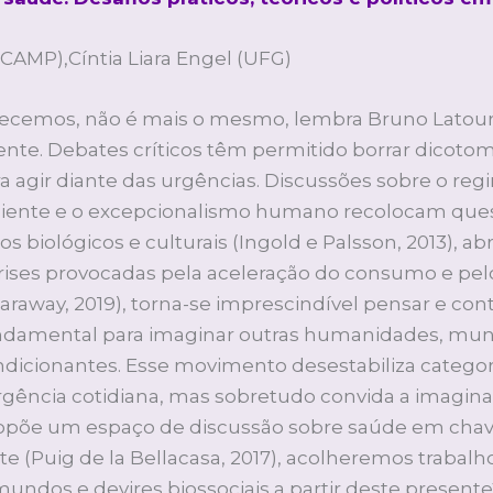
CAMP),Cíntia Liara Engel (UFG)
nhecemos, não é mais o mesmo, lembra Bruno Latou
esente. Debates críticos têm permitido borrar dico
a agir diante das urgências. Discussões sobre o re
biente e o excepcionalismo humano recolocam ques
biológicos e culturais (Ingold e Palsson, 2013), ab
crises provocadas pela aceleração do consumo e p
away, 2019), torna-se imprescindível pensar e conta
fundamental para imaginar outras humanidades, mun
icionantes. Esse movimento desestabiliza categor
urgência cotidiana, mas sobretudo convida a imagina
propõe um espaço de discussão sobre saúde em cha
te (Puig de la Bellacasa, 2017), acolheremos trab
undos e devires biossociais a partir deste present