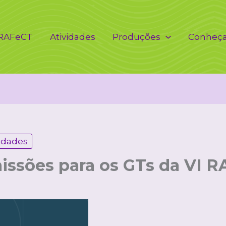
 RAFeCT
Atividades
Produções
Conheç
vidades
issões para os GTs da VI RA