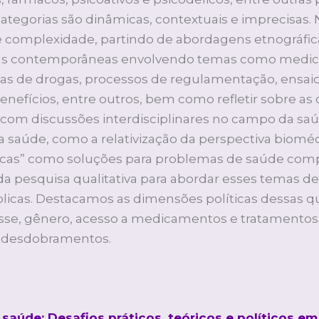
categorias são dinâmicas, contextuais e imprecisas.
 complexidade, partindo de abordagens etnográficas
ias contemporâneas envolvendo temas como medica
cas de drogas, processos de regulamentação, ensaios
enefícios, entre outros, bem como refletir sobre as
o com discussões interdisciplinares no campo da sa
a saúde, como a relativização da perspectiva bioméd
gicas” como soluções para problemas de saúde com
e da pesquisa qualitativa para abordar esses temas 
públicas. Destacamos as dimensões políticas dessas
asse, gênero, acesso a medicamentos e tratamento
 desdobramentos.
aúde: Desafios práticos, teóricos e políticos e