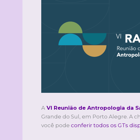
A
VI Reunião de Antropologia da S
Grande do Sul, em Porto Alegre. A c
você pode
conferir todos os GTs disp