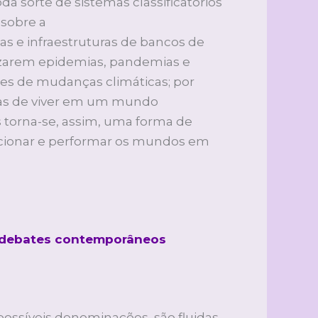
da sorte de sistemas classificatórios
 sobre a
s e infraestruturas de bancos de
lizarem epidemias, pandemias e
es de mudanças climáticas; por
vas de viver em um mundo
 torna-se, assim, uma forma de
lacionar e performar os mundos em
 e debates contemporâneos
 possíveis denominações, são fluidas