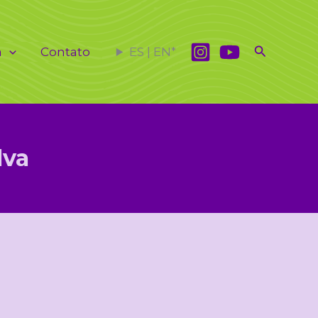
Pesquisar
a
Contato
ES | EN*
lva