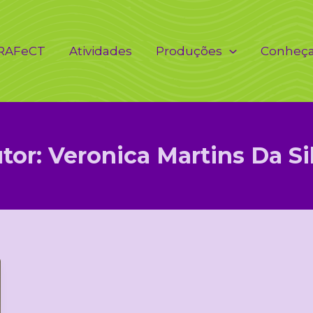
 RAFeCT
Atividades
Produções
Conheç
tor:
Veronica Martins Da Si