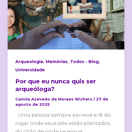
ser
arqueóloga?
,
,
,
Arqueologia
Memórias
Todos - Blog
Universidade
Por que eu nunca quis ser
arqueóloga?
Camila Azevedo de Moraes Wichers
/
27 de
agosto de 2025
Uma pessoa sempre escreve e Iê do
Iugar onde seus pés estão plantados,
do chão de onde se ergue