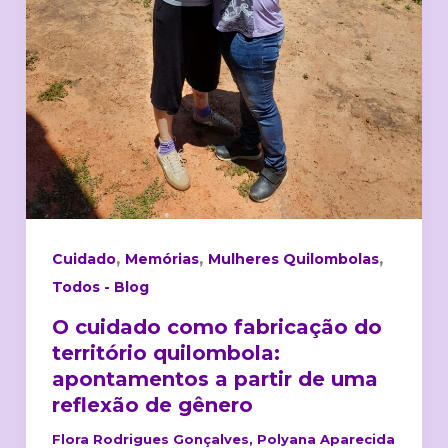
uma
reflexão
de
gênero
,
,
,
Cuidado
Memórias
Mulheres Quilombolas
Todos - Blog
O cuidado como fabricação do
território quilombola:
apontamentos a partir de uma
reflexão de gênero
Flora Rodrigues Gonçalves, Polyana Aparecida