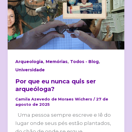
ser
arqueóloga?
,
,
,
Arqueologia
Memórias
Todos - Blog
Universidade
Por que eu nunca quis ser
arqueóloga?
Camila Azevedo de Moraes Wichers
/
27 de
agosto de 2025
Uma pessoa sempre escreve e Iê do
Iugar onde seus pés estão plantados,
do chão de onde se ergue