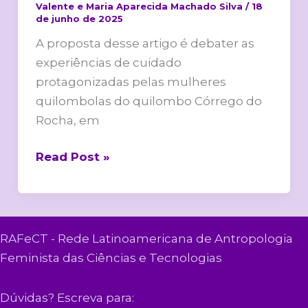
Valente e Maria Aparecida Machado Silva
/
18
de junho de 2025
A proposta desse artigo é debater as
experiências de cuidado
protagonizadas pelas mulheres
quilombolas do quilombo Córrego do
Rocha, em
Read Post »
RAFeCT - Rede Latinoamericana de Antropologia
Feminista das Ciências e Tecnologias
Dúvidas? Escreva para: