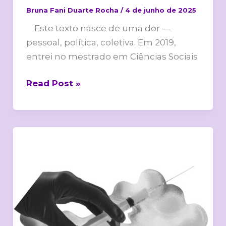
Bruna Fani Duarte Rocha
/
4 de junho de 2025
Este texto nasce de uma dor —
pessoal, política, coletiva. Em 2019,
entrei no mestrado em Ciências Sociais
Read Post »
Testosterona,
para
quê
e
para
quem?