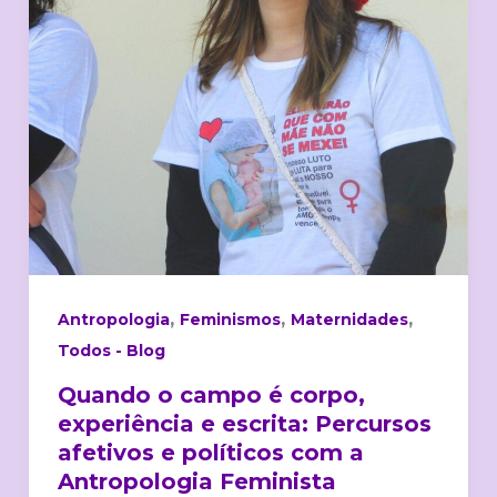
experiência
e
escrita:
Percursos
afetivos
e
políticos
com
a
Antropologia
Feminista
,
,
,
Antropologia
Feminismos
Maternidades
Todos - Blog
Quando o campo é corpo,
experiência e escrita: Percursos
afetivos e políticos com a
Antropologia Feminista