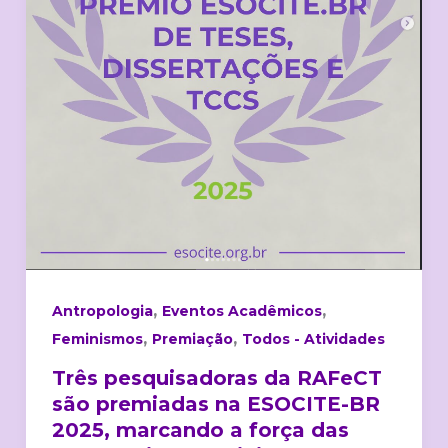
BR
2025,
marcando
a
força
das
perspectivas
feministas
nos
Estudos
Sociais
,
,
Antropologia
Eventos Acadêmicos
da
,
,
Feminismos
Premiação
Todos - Atividades
Ciência
Três pesquisadoras da RAFeCT
e
são premiadas na ESOCITE-BR
Tecnologia
2025, marcando a força das