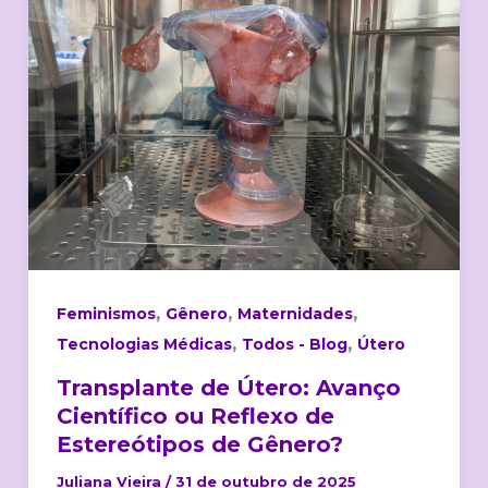
ou
Reflexo
de
Estereótipos
de
Gênero?
,
,
,
Feminismos
Gênero
Maternidades
,
,
Tecnologias Médicas
Todos - Blog
Útero
Transplante de Útero: Avanço
Científico ou Reflexo de
Estereótipos de Gênero?
Juliana Vieira
/
31 de outubro de 2025