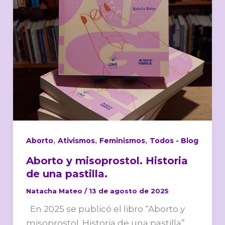
pastilla.
,
,
,
Aborto
Ativismos
Feminismos
Todos - Blog
Aborto y misoprostol. Historia
de una pastilla.
Natacha Mateo
/
13 de agosto de 2025
En 2025 se publicó el libro “Aborto y
misoprostol. Historia de una pastilla”