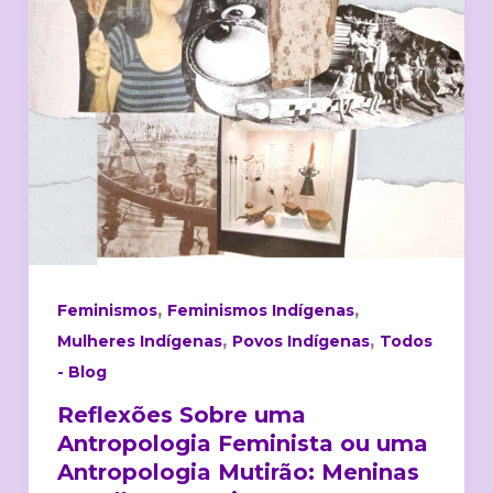
Antropologia
Feminista
ou
uma
Antropologia
Mutirão:
Meninas
e
Mulheres
Karipuna
,
,
Feminismos
Feminismos Indígenas
,
,
Mulheres Indígenas
Povos Indígenas
Todos
- Blog
Reflexões Sobre uma
Antropologia Feminista ou uma
Antropologia Mutirão: Meninas