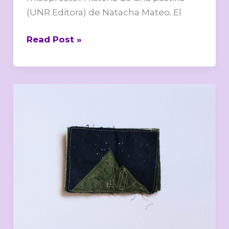
(UNR Editora) de Natacha Mateo. El
Read Post »
Elas
são
a
trama,
o
fio,
o
gesto:
a
tessitura