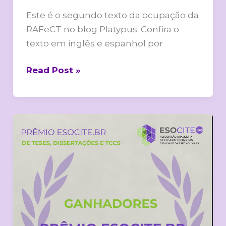
Este é o segundo texto da ocupação da
RAFeCT no blog Platypus. Confira o
texto em inglês e espanhol por
Read Post »
Três
pesquisadoras
da
RAFeCT
são
premiadas
na
ESOCITE-