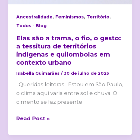
de
territórios
,
,
,
Ancestralidade
Feminismos
Território
indígenas
Todos - Blog
e
Elas são a trama, o fio, o gesto:
quilombolas
a tessitura de territórios
em
indígenas e quilombolas em
contexto
contexto urbano
urbano
Isabella Guimarães
/
30 de julho de 2025
Queridas leitoras, Estou em São Paulo,
o clima aqui varia entre sol e chuva. O
cimento se faz presente
Read Post »