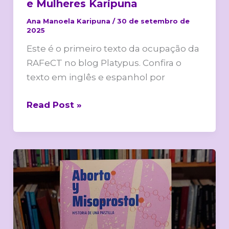
e Mulheres Karipuna
Ana Manoela Karipuna
/
30 de setembro de
2025
Este é o primeiro texto da ocupação da
RAFeCT no blog Platypus. Confira o
texto em inglês e espanhol por
Read Post »
Aborto
y
misoprostol.
Historia
de
una