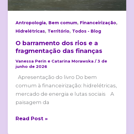
a
fragmentação
das
,
,
,
Antropologia
Bem comum
Financeirização
finanças
,
,
Hidrelétricas
Território
Todos - Blog
O barramento dos rios e a
fragmentação das finanças
Vanessa Perin e Catarina Morawska
/
3 de
junho de 2026
Apresentação do livro Do bem
comum à financeirização: hidrelétricas,
mercado de energia e lutas sociais A
paisagem da
Read Post »