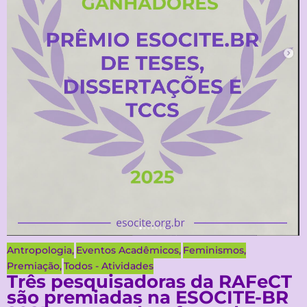
Antropologia
,
Eventos Acadêmicos
,
Feminismos
,
Premiação
,
Todos - Atividades
Três pesquisadoras da RAFeCT
são premiadas na ESOCITE-BR