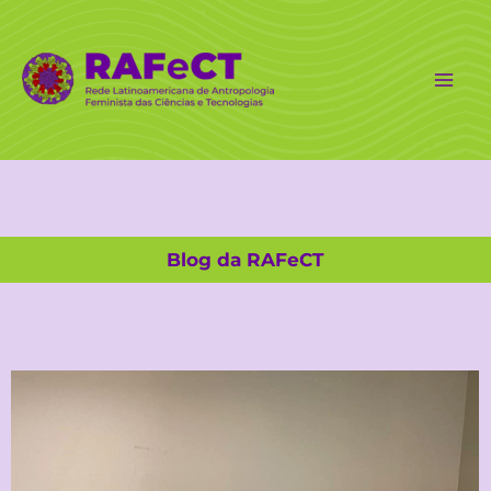
Ir
para
o
conteúdo
Blog da RAFeCT