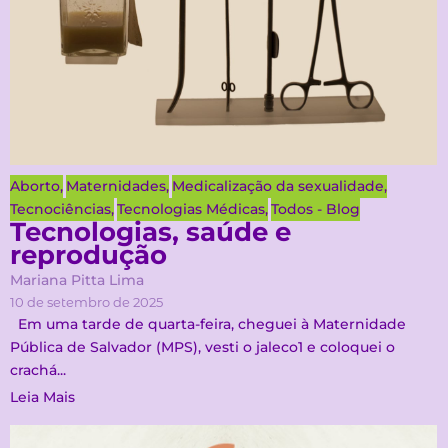
Aborto
,
Maternidades
,
Medicalização da sexualidade
,
Tecnociências
,
Tecnologias Médicas
,
Todos - Blog
Tecnologias, saúde e
reprodução
Mariana Pitta Lima
10 de setembro de 2025
Em uma tarde de quarta-feira, cheguei à Maternidade
Pública de Salvador (MPS), vesti o jaleco1 e coloquei o
crachá...
Leia Mais